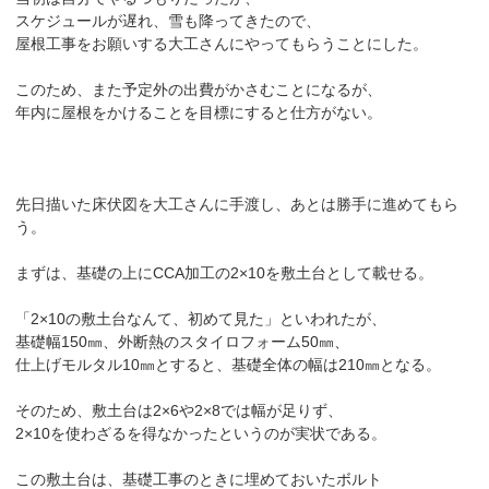
スケジュールが遅れ、雪も降ってきたので、
屋根工事をお願いする大工さんにやってもらうことにした。
このため、また予定外の出費がかさむことになるが、
年内に屋根をかけることを目標にすると仕方がない。
先日描いた床伏図を大工さんに手渡し、あとは勝手に進めてもら
う。
まずは、基礎の上にCCA加工の2×10を敷土台として載せる。
「2×10の敷土台なんて、初めて見た」といわれたが、
基礎幅150㎜、外断熱のスタイロフォーム50㎜、
仕上げモルタル10㎜とすると、基礎全体の幅は210㎜となる。
そのため、敷土台は2×6や2×8では幅が足りず、
2×10を使わざるを得なかったというのが実状である。
この敷土台は、基礎工事のときに埋めておいたボルト