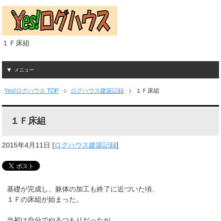
１Ｆ床組
メニュー
Yes!ログハウス TOP
ログハウス建築記録
１Ｆ床組
１Ｆ床組
2015年4月11日
[
ログハウス建築記録
]
基礎が完成し、躯体の加工も終了に近づいた頃、
１Ｆの床組が始まった。
当初は自分でやるつもりだったが、